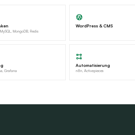
nken
WordPress & CMS
 MySQL, MongoDB, Redis
ng
Automatisierung
a, Grafana
n8n, Activepieces