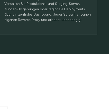
Verwalten Sie Produktions- und Staging-Server,
Kunden-Umgebungen oder regionale Deployments
über ein zentrales Dashboard. Jeder Server hat seinen
eigenen Reverse Proxy und arbeitet unabhängig.