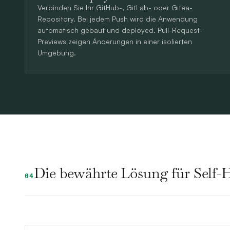
Verbinden Sie Ihr GitHub-, GitLab- oder Gitea-
Repository. Bei jedem Push wird die Anwendung
automatisch gebaut und deployed. Pull-Request-
Previews zeigen Änderungen in einer isolierten
Umgebung.
Die bewährte Lösung für Self
04