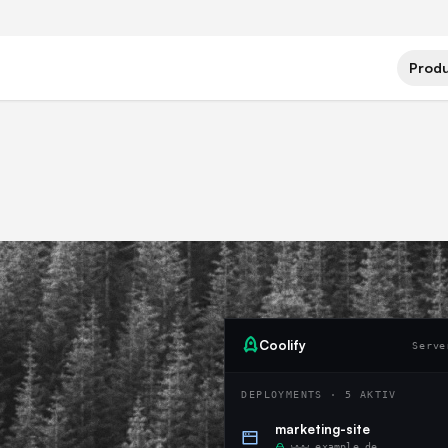
Prod
Coolify
Serv
DEPLOYMENTS · 5 AKTIV
marketing-site
www.example.de