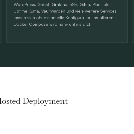
WordPress, Ghost, Grafana, n8n, Gitea, Plausible,
Uptime Kuma, Vaultwarden und viele weitere Services
lassen sich ohne manuelle Konfiguration installieren.
Docker Compose wird nativ unterstützt.
-Hosted Deployment