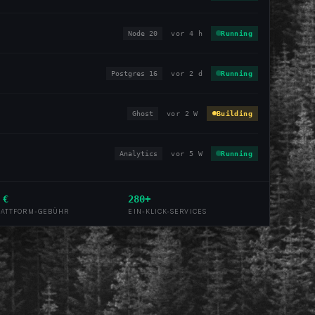
Node 20
vor 4 h
Running
Postgres 16
vor 2 d
Running
Ghost
vor 2 W
Building
Analytics
vor 5 W
Running
 €
280+
LATTFORM-GEBÜHR
EIN-KLICK-SERVICES