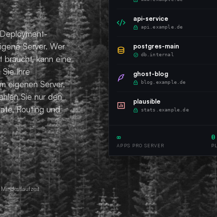
api-service
api.example.de
d-Deployment-
igene Server. Wer
postgres-main
db.internal
 braucht, kann eine
Sie Ihre
ghost-blog
m eigenen Server,
blog.example.de
ahlen Sie nur den
plausible
kate, Routing und
stats.example.de
∞
0
APPS PRO SERVER
P
 Mindestlaufzeit