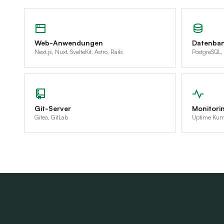
Web-Anwendungen
Datenba
Next.js, Nuxt, SvelteKit, Astro, Rails
PostgreSQL,
Git-Server
Monitori
Gitea, GitLab
Uptime Kum