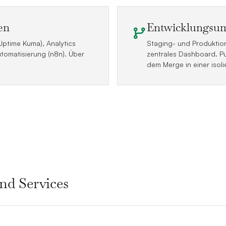
en
Entwicklungsum
Uptime Kuma), Analytics
Staging- und Produktio
tomatisierung (n8n). Über
zentrales Dashboard. P
dem Merge in einer isol
d Services