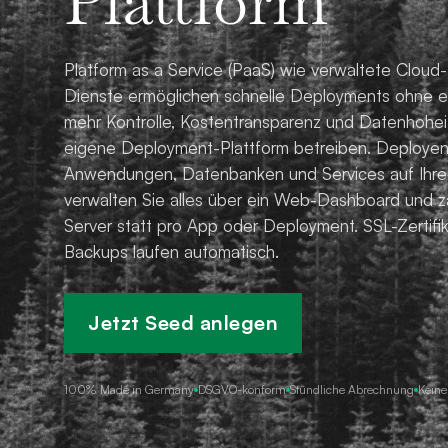
Plattform
Platform as a Service (PaaS) wie verwaltete Clou
Dienste ermöglichen schnelle Deployments ohne e
mehr Kontrolle, Kostentransparenz und Datenhoheit
eigene Deployment-Plattform betreiben. Deployen 
Anwendungen, Datenbanken und Services auf Ihre
verwalten Sie alles über ein Web-Dashboard und z
Server statt pro App oder Deployment. SSL-Zertifi
Backups laufen automatisch.
Jetzt Seed anlegen
100% Made in Germany
DSGVO-konform
Stündliche Abrechnung
Keine