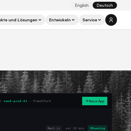
English
Deutsch
ukte und Lösungen
Entwickeln
Service
Neue App
er
seed-prod-01
· Frankfurt
Next.js
vor 12 min
Running