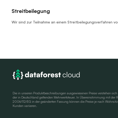
Streitbeilegung
Wir sind zur Teilnahme an einem Streitbeilegungsverfahren vor
Die in unseren Produktbeschreibungen ausgewiesenen Preise verstehen sich 
der in Deutschland geltenden Mehrwertsteuer. In Übereinstimmung mit der Ri
2006/112/EG in der geänderten Fassung können die Preise je nach Wohnsitz
Kunden variieren.