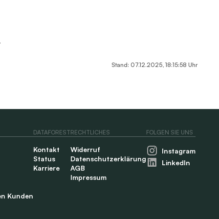
.
Stand: 07.12.2025, 18:15:58 Uhr
DATAFOREST
RECHTLICHES
FOLGEN SIE UNS
Kontakt
Widerruf
Instagram
Status
Datenschutzerklärung
LinkedIn
Karriere
AGB
Impressum
en Kunden