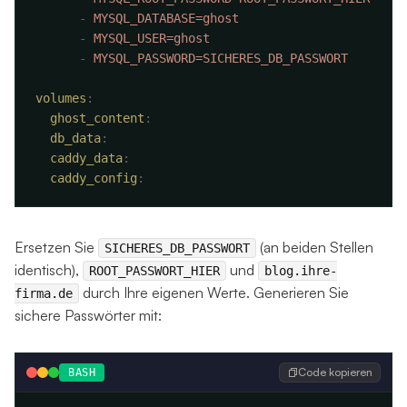
      -
      -
      -
volumes
  ghost_content
  db_data
  caddy_data
  caddy_config
Ersetzen Sie
(an beiden Stellen
SICHERES_DB_PASSWORT
identisch),
und
ROOT_PASSWORT_HIER
blog.ihre-
durch Ihre eigenen Werte. Generieren Sie
firma.de
sichere Passwörter mit:
Code kopieren
BASH