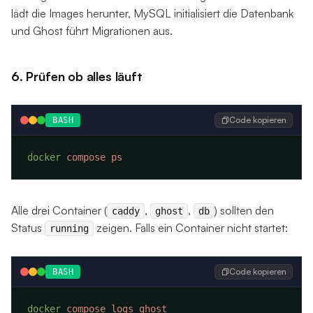
lädt die Images herunter, MySQL initialisiert die Datenbank
und Ghost führt Migrationen aus.
6. Prüfen ob alles läuft
Code kopieren
BASH
docker
 compose
Alle drei Container (
,
,
) sollten den
caddy
ghost
db
Status
zeigen. Falls ein Container nicht startet:
running
Code kopieren
BASH
docker
 compose
 logs