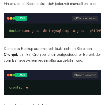
Ein einzelnes Backup lässt sich jederzeit manuell erstellen:
Code kopieren
BASH
docker
 exec
 ghost-db-1
 mysqldump
 -u
 ghost
 -pSICHERE
Damit das Backup automatisch läuft, richten Sie einen
Cronjob
ein. Ein Cronjob ist ein zeitgesteuerter Befehl, der
vom Betriebssystem regelmäßig ausgeführt wird:
Code kopieren
BASH
crontab