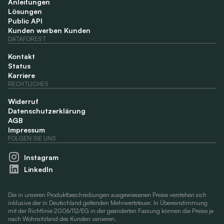
Anleitungen
Lösungen
Public API
Kunden werben Kunden
DATAFOREST
Kontakt
Status
Karriere
RECHTLICHES
Widerruf
Datenschutzerklärung
AGB
Impressum
FOLGEN SIE UNS
Instagram
LinkedIn
Die in unseren Produktbeschreibungen ausgewiesenen Preise verstehen sich
inklusive der in Deutschland geltenden Mehrwertsteuer. In Übereinstimmung
mit der Richtlinie 2006/112/EG in der geänderten Fassung können die Preise je
nach Wohnsitzland des Kunden variieren.