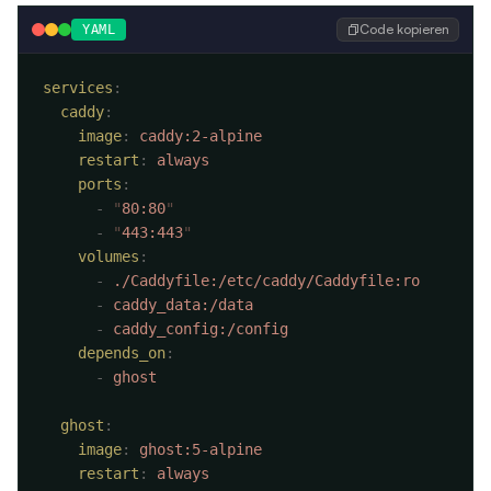
Code kopieren
YAML
services
  caddy
    image
:
    restart
:
    ports
      -
 "
80:80
      -
 "
443:443
    volumes
      -
      -
      -
    depends_on
      -
  ghost
    image
:
    restart
: