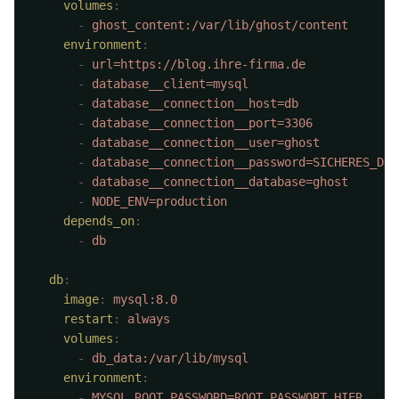
    volumes
      -
    environment
      -
      -
      -
      -
      -
      -
      -
      -
    depends_on
      -
  db
    image
:
    restart
:
    volumes
      -
    environment
      -