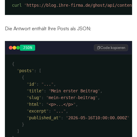
curl
 "
https://blog.ihre-firma.de/ghost/api/content/
Die Antwort enthält Ihre Posts als JSON:
Code kopieren
JSON
  "
posts
"
:
      "
id
"
:
 "
...
"
      "
title
"
:
 "
Mein erster Beitrag
"
      "
slug
"
:
 "
mein-erster-beitrag
"
      "
html
"
:
 "
<p>...</p>
"
      "
excerpt
"
:
 "
...
"
      "
published_at
"
:
 "
2026-05-16T10:00:00.000Z