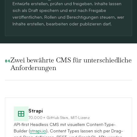
Entwürfe erstellen, prüfen und freigeben. Inhalte lassen
sich als Draft speichern und erst nach Freigabe
veröffentlichen. Rollen und Berechtigungen steuern, wer
Inhalte erstellen, bearbeiten oder publizieren darf.
Zwei bewährte CMS für unterschiedliche
04
Anforderungen
Strapi
70.000+ GitHub Stars, MIT-Lizenz
API-first Headless CMS mit visuellem Content-Type-
Builder (
strapi.io
). Content Types lassen sich per Drag-