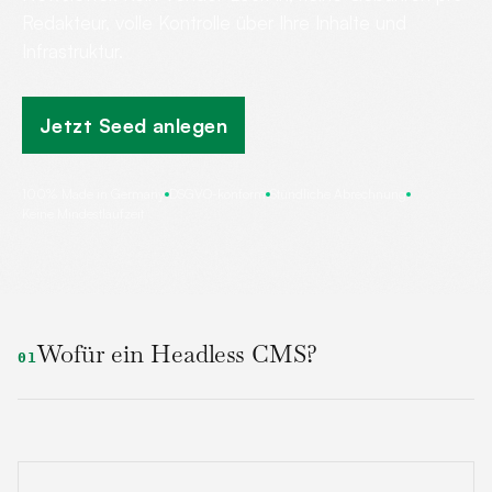
Redakteur, volle Kontrolle über Ihre Inhalte und
Infrastruktur.
Jetzt Seed anlegen
100% Made in Germany
DSGVO-konform
Stündliche Abrechnung
Keine Mindestlaufzeit
Wofür ein Headless CMS?
01