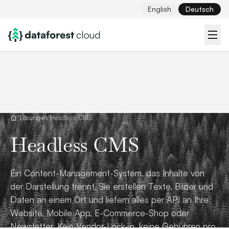
English
Deutsch
/
Lösungen
/
Headless CMS
Headless CMS
Ein Content-Management-System, das Inhalte von
der Darstellung trennt. Sie erstellen Texte, Bilder und
Daten an einem Ort und liefern alles per API an Ihre
Website, Mobile App, E-Commerce-Shop oder
Newsletter. Kein Vendor-Lock-in, keine Gebühren pro