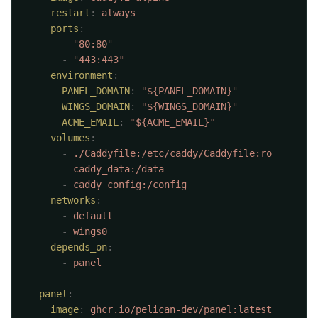
    restart
:
    ports
      -
 "
80:80
      -
 "
443:443
    environment
      PANEL_DOMAIN
:
 "
${PANEL_DOMAIN}
      WINGS_DOMAIN
:
 "
${WINGS_DOMAIN}
      ACME_EMAIL
:
 "
${ACME_EMAIL}
    volumes
      -
      -
      -
    networks
      -
      -
    depends_on
      -
  panel
    image
: