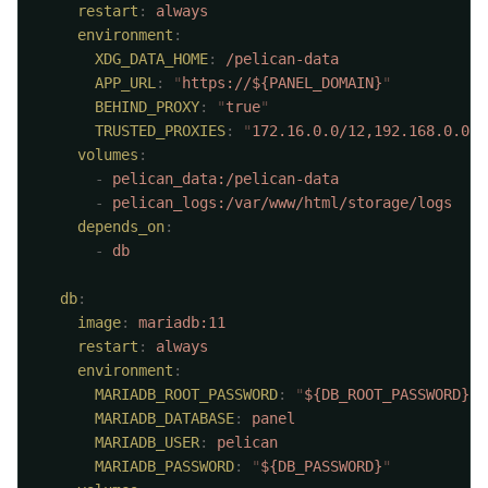
    restart
:
    environment
      XDG_DATA_HOME
:
      APP_URL
:
 "
https://${PANEL_DOMAIN}
      BEHIND_PROXY
:
 "
true
      TRUSTED_PROXIES
:
 "
172.16.0.0/12,192.168.0.0/1
    volumes
      -
      -
    depends_on
      -
  db
    image
:
    restart
:
    environment
      MARIADB_ROOT_PASSWORD
:
 "
${DB_ROOT_PASSWORD}
      MARIADB_DATABASE
:
      MARIADB_USER
:
      MARIADB_PASSWORD
:
 "
${DB_PASSWORD}