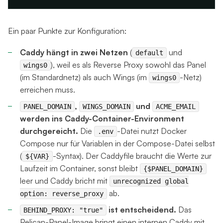
Ein paar Punkte zur Konfiguration:
Caddy hängt in zwei Netzen
(
und
default
), weil es als Reverse Proxy sowohl das Panel
wings0
(im Standardnetz) als auch Wings (im
-Netz)
wings0
erreichen muss.
,
und
PANEL_DOMAIN
WINGS_DOMAIN
ACME_EMAIL
werden ins Caddy-Container-Environment
durchgereicht.
Die
-Datei nutzt Docker
.env
Compose nur für Variablen in der Compose-Datei selbst
(
-Syntax). Der Caddyfile braucht die Werte zur
${VAR}
Laufzeit im Container, sonst bleibt
{$PANEL_DOMAIN}
leer und Caddy bricht mit
unrecognized global
ab.
option: reverse_proxy
ist entscheidend.
Das
BEHIND_PROXY: "true"
Pelican-Panel-Image bringt einen internen Caddy mit.