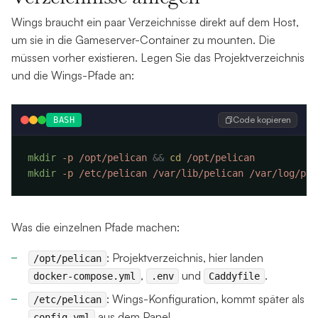
Wings braucht ein paar Verzeichnisse direkt auf dem Host,
um sie in die Gameserver-Container zu mounten. Die
müssen vorher existieren. Legen Sie das Projektverzeichnis
und die Wings-Pfade an:
Code kopieren
BASH
mkdir
 -p
 /opt/pelican
 &&
 cd
mkdir
 -p
 /etc/pelican
 /var/lib/pelican
 /var/log/pel
Was die einzelnen Pfade machen:
: Projektverzeichnis, hier landen
/opt/pelican
,
und
.
docker-compose.yml
.env
Caddyfile
: Wings-Konfiguration, kommt später als
/etc/pelican
aus dem Panel.
config.yml