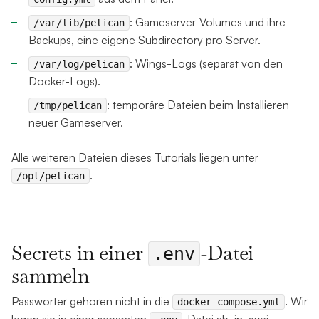
: Gameserver-Volumes und ihre
/var/lib/pelican
Backups, eine eigene Subdirectory pro Server.
: Wings-Logs (separat von den
/var/log/pelican
Docker-Logs).
: temporäre Dateien beim Installieren
/tmp/pelican
neuer Gameserver.
Alle weiteren Dateien dieses Tutorials liegen unter
.
/opt/pelican
Secrets in einer
-Datei
.env
sammeln
Passwörter gehören nicht in die
. Wir
docker-compose.yml
legen sie in einer separaten
-Datei ab, in zwei