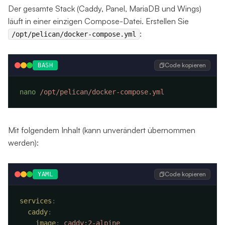
Der gesamte Stack (Caddy, Panel, MariaDB und Wings)
läuft in einer einzigen Compose-Datei. Erstellen Sie
:
/opt/pelican/docker-compose.yml
Code kopieren
BASH
nano
Mit folgendem Inhalt (kann unverändert übernommen
werden):
Code kopieren
YAML
services
  caddy
    image
: