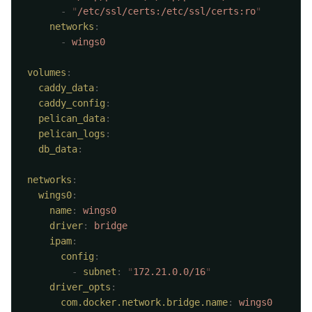
      -
 "
/etc/ssl/certs:/etc/ssl/certs:ro
    networks
      -
volumes
  caddy_data
  caddy_config
  pelican_data
  pelican_logs
  db_data
networks
  wings0
    name
:
    driver
:
    ipam
      config
        -
 subnet
:
 "
172.21.0.0/16
    driver_opts
      com.docker.network.bridge.name
: