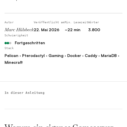
Autor
Veröffentlicht am
Min. Lesezeit
Wörter
Marc Hülsbeck
22. Mai 2026
~22 min
3.800
Schwierigkeit
Fortgeschritten
Stack
Pelican · Pterodactyl · Gaming · Docker · Caddy · MariaDB ·
Minecraft
In dieser Anleitung