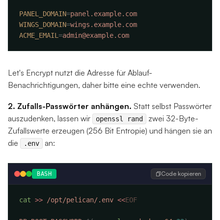
PANEL_DOMAIN
=
WINGS_DOMAIN
=
ACME_EMAIL
=
Let's Encrypt nutzt die Adresse für Ablauf-
Benachrichtigungen, daher bitte eine echte verwenden.
2. Zufalls-Passwörter anhängen.
Statt selbst Passwörter
auszudenken, lassen wir
zwei 32-Byte-
openssl rand
Zufallswerte erzeugen (256 Bit Entropie) und hängen sie an
die
an:
.env
Code kopieren
BASH
cat
 >>
 /opt/pelican/.env
 <<