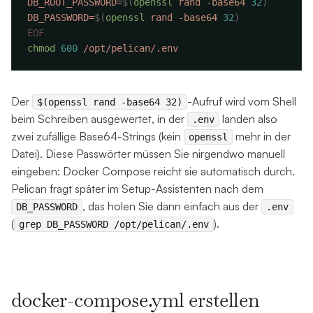
DB_ROOT_PASSWORD=
$(
openssl
 rand 
-base64
 32
DB_PASSWORD=
$(
openssl
 rand 
-base64
 32
chmod
 600
Der
-Aufruf wird vom Shell
$(openssl rand -base64 32)
beim Schreiben ausgewertet, in der
landen also
.env
zwei zufällige Base64-Strings (kein
mehr in der
openssl
Datei). Diese Passwörter müssen Sie nirgendwo manuell
eingeben: Docker Compose reicht sie automatisch durch.
Pelican fragt später im Setup-Assistenten nach dem
, das holen Sie dann einfach aus der
DB_PASSWORD
.env
(
).
grep DB_PASSWORD /opt/pelican/.env
docker-compose.yml erstellen