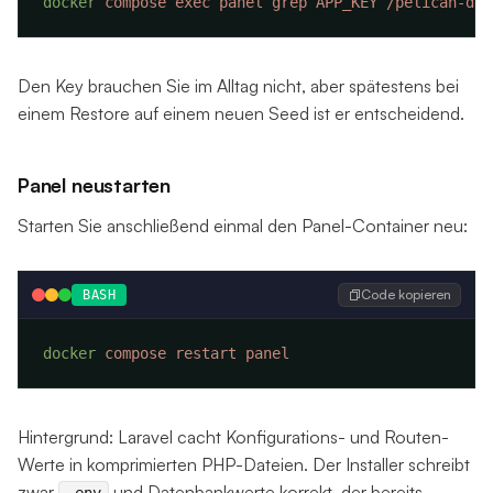
docker
 compose
 exec
 panel
 grep
 APP_KEY
Den Key brauchen Sie im Alltag nicht, aber spätestens bei
einem Restore auf einem neuen Seed ist er entscheidend.
Panel neustarten
Starten Sie anschließend einmal den Panel-Container neu:
Code kopieren
BASH
docker
 compose
 restart
Hintergrund: Laravel cacht Konfigurations- und Routen-
Werte in komprimierten PHP-Dateien. Der Installer schreibt
zwar
und Datenbankwerte korrekt, der bereits
.env