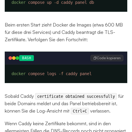
docker
 compose
 up
 -d
 caddy
 panel
Beim ersten Start zieht Docker die Images (etwa 600 MB
für diese drei Services) und Caddy beantragt die TLS-
Zertifikate. Verfolgen Sie den Fortschritt:
Code kopieren
BASH
docker
 compose
 logs
 -f
 caddy
Sobald Caddy
für
certificate obtained successfully
beide Domains meldet und das Panel betriebsbereit ist,
können Sie die Log-Ansicht mit
verlassen.
Ctrl+C
Wenn Caddy keine Zertifikate bekommt, sind in den
allermeisten Fällen die DNS-Records noch nicht propagiert