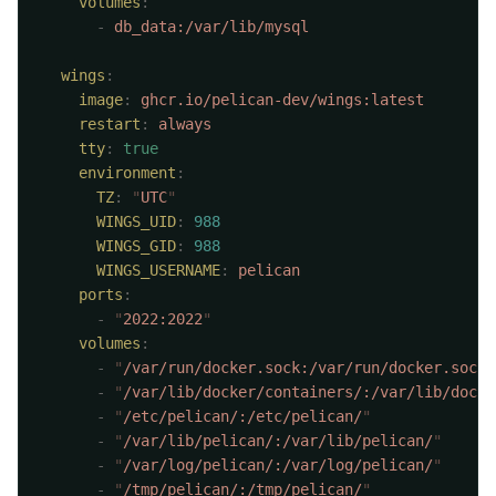
    volumes
      -
  wings
    image
:
    restart
:
    tty
:
    environment
      TZ
:
 "
UTC
      WINGS_UID
:
      WINGS_GID
:
      WINGS_USERNAME
:
    ports
      -
 "
2022:2022
    volumes
      -
 "
/var/run/docker.sock:/var/run/docker.sock
      -
 "
/var/lib/docker/containers/:/var/lib/docke
      -
 "
/etc/pelican/:/etc/pelican/
      -
 "
/var/lib/pelican/:/var/lib/pelican/
      -
 "
/var/log/pelican/:/var/log/pelican/
      -
 "
/tmp/pelican/:/tmp/pelican/