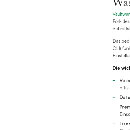
Was
Vaultwa
Fork des
Schnitts
Das bede
CLI) fun
Einstell
Die wic
Ress
offiz
Dat
Prem
Eins
Lize