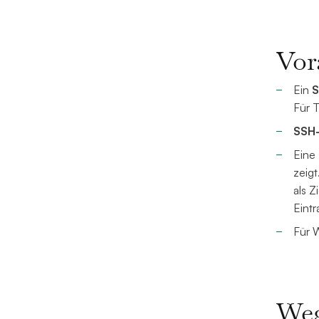
Vor
Ein
S
Für 
SSH-
Eine
zeig
als Z
Eintr
Für 
Weg