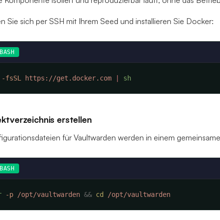
e Komponente isoliert und reproduzierbar läuft, ohne das Betri
n Sie sich per SSH mit Ihrem Seed und installieren Sie Docker:
BASH
 -fsSL
 https://get.docker.com
 |
ektverzeichnis erstellen
figurationsdateien für Vaultwarden werden in einem gemeinsame
BASH
r
 -p
 /opt/vaultwarden
 &&
 cd