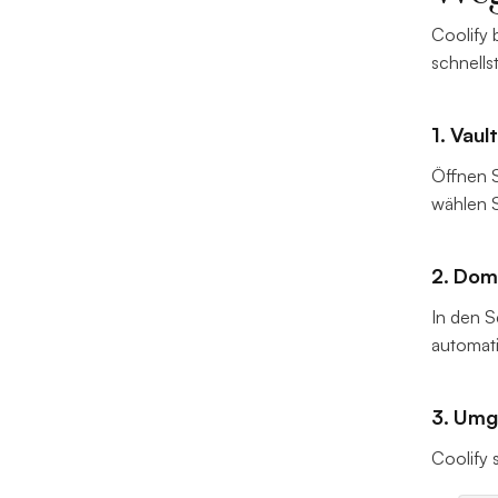
Coolify 
schnells
1. Vau
Öffnen S
wählen 
2. Dom
In den S
automati
3. Umg
Coolify 