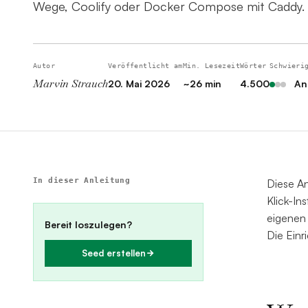
Wege, Coolify oder Docker Compose mit Caddy.
Autor
Veröffentlicht am
Min. Lesezeit
Wörter
Schwieri
Marvin Strauch
20. Mai 2026
~26 min
4.500
An
In dieser Anleitung
Diese An
Klick-In
eigenen 
Bereit loszulegen?
Die Einr
Seed erstellen