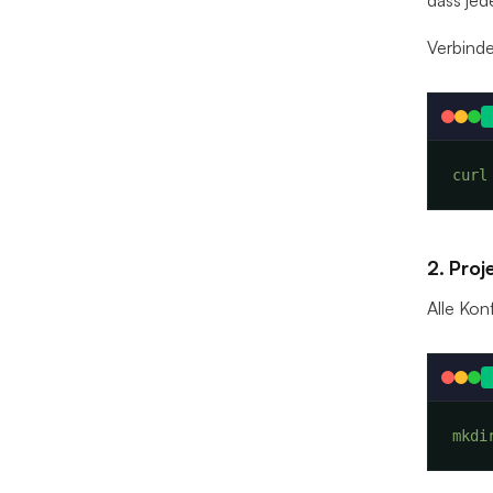
dass jed
Verbinde
curl
2. Proj
Alle Kon
mkdi