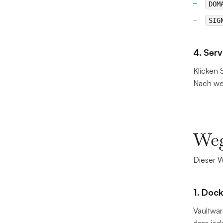
DOM
SIG
4. Serv
Klicken 
Nach wen
Weg
Dieser W
1. Dock
Vaultwar