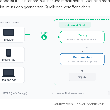
code ist frei einsehbar, nutzbar und modifizierbar. Wer eine modi
eibt, muss den geänderten Quellcode veröffentlichen.
Vaultwarden Docker-Architektur