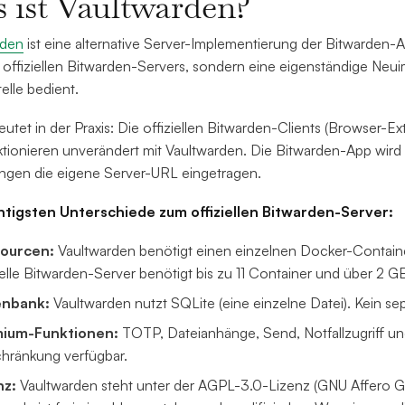
 ist Vaultwarden?
rden
ist eine alternative Server-Implementierung der Bitwarden-AP
 offiziellen Bitwarden-Servers, sondern eine eigenständige Neui
telle bedient.
utet in der Praxis: Die offiziellen Bitwarden-Clients (Browser-
ktionieren unverändert mit Vaultwarden. Die Bitwarden-App wird i
ungen die eigene Server-URL eingetragen.
htigsten Unterschiede zum offiziellen Bitwarden-Server:
ourcen:
Vaultwarden benötigt einen einzelnen Docker-Contai
ielle Bitwarden-Server benötigt bis zu 11 Container und über 2 
enbank:
Vaultwarden nutzt SQLite (eine einzelne Datei). Kein s
ium-Funktionen:
TOTP, Dateianhänge, Send, Notfallzugriff u
chränkung verfügbar.
nz:
Vaultwarden steht unter der AGPL-3.0-Lizenz (GNU Affero Ge