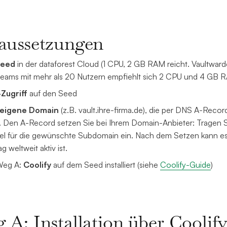
aussetzungen
eed
in der dataforest Cloud (1 CPU, 2 GB RAM reicht. Vaultwar
Teams mit mehr als 20 Nutzern empfiehlt sich 2 CPU und 4 GB 
Zugriff
auf den Seed
eigene Domain
(z.B. vault.ihre-firma.de), die per DNS A-Reco
t. Den A-Record setzen Sie bei Ihrem Domain-Anbieter: Tragen S
iel für die gewünschte Subdomain ein. Nach dem Setzen kann es 
ag weltweit aktiv ist.
Weg A:
Coolify
auf dem Seed installiert (siehe
Coolify-Guide
)
 A: Installation über Coolif